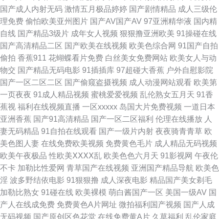
国产成人内射无码
激情五月极品婷婷
国产剧情精品
成人三级伦
久AⅤ 婷婷五月福利资源 丁香五月最新网址 日本在线不卡啊 黄污视频 另类小
理免费
偷怕欧美亚州图片
国产AV国产AV
97亚洲精华液
国内精
自线
国产精品3级片
成年女人视频
狠狠撸亚洲欧美
91操碰在线
说丁香五月花 亚洲综合下一篇28p 久艹免费 亚洲日逼网站 91看片\淫黄大片
国产高清精品二区
国产欧美在线视频
欧美色综合网
91国产自拍
偷拍
香蕉911
花蝴蝶看片免费
白丝美女免费网站
欧美女人与动
91中文永久 无码人妻影音先锋 俺去也最新 91VA内射视频 东方影库av免费
物交
国产精品无码电影
91插插库
97超碰大香蕉
户外自慰影院
国产一区二区二区
国产偷窥盗摄视频
成人动漫网站观看
欧美第
看 日韩无码红杏视频 91视频网址大全 久久嫩草精品在线 一区二区成人日本
一页夜夜
91成人精品视频
蜜桃爱爱视频
乱伦熟女五月天
91香
蕉视
福利在线视频直播
一区xxxxx
岛国大片免费视频
一道日本
欧美 日韩导航 91嫩国产线观 巨乳黑丝后入 91npron网站 成人AV首付 香蕉
亚洲香蕉
国产91高清精品
国产一区二区福利
伦理在线播放
人
妻无码精品
91自拍在线观看
国产一级片内射
夜夜骑青青草
欧
网址 99热色视 男女喷水网站 91探花导航 美女操鸡 91免费起飞18 九色反差
美色图人妻
在线免费欧美视频
免费黄色毛片
成人精品无码视频
欧美午夜极品
性欧美ⅩⅩⅩⅩ乱
欧美色色六月天
91影视网
午夜伦
91 亚洲色精品一区 蜜桃福利网 91福利主播 人人干人 久久香蕉影院 91视频
不卡
加勒比性爱网
青草国产在线视频
亚洲国产精品导航
欧美色
淫
波多野结依电影
91狠狠撸
成人深夜电影
精品国产美女剃毛
在线网址 阿V在线 91社在线观看视频 国产资源自拍 97总资源 亚洲天堂成人
加勒比熟女
91碰在线
欧美裸模
萌白酱国产一区
美国一级AV
国
产人在线成免费
免费黄色A片网址
微拍福利国产视频
国产人成
网 激情激动网 美日综合网 色老大成人综合站 亚洲福利电影 91康先生作品在
无码视频
国产原创区色花堂
在线免费黄A片
久草福利
乱伦家庭