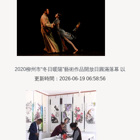
2020柳州市“冬日暖陽”藝術作品開放日圓滿落幕 以
藝術之光溫暖城市肌理
更新時間：2026-06-19 06:58:56