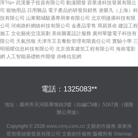
萍?/a>
武漢量子投資有限公司
動漫開發
容業達科技發展有限公
司
寵物用品
日用雜品
電子產品的研發與銷售
凌樂凡（上海）科
技有限公司
山東鄆城駿通專用車有限公司
北京明捷康科技有限
公司
河南路軒網絡科技有限公司
金產品零售
周易算命
建設工程
施工
文化藝術交流策劃
美術圖案設計服務
廣州華鑒電子科技有
限公司
天氣預報
天津市又玄餐飲管理有限責任公司
實驗小學
三
明珉曜信息科技有限公司
北京億客建筑工程有限公司
海南電影
網
人工智能基礎軟件開發
赤峰信息網
電話：1325083**
地址：廣州市天河區華旭街3號（自編C5棟）5167房（僅限
辦公用途）
Copyright © 2026
www.cimy.com.cn
文藝創作服務
廣東推
星智庫娛樂發展有限公司
文藝創作服務
版權所有
Sitemap