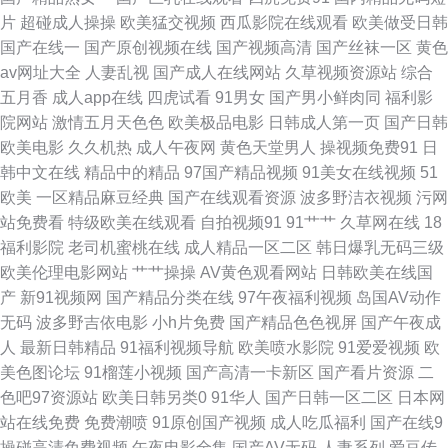
片
超碰成人操操
欧美猛交视频
西瓜影院在线观看
欧美做受日韩
码 后入网站 男人天堂人妻 熟女少妇乱一区二区 伊人五月大香蕉 91视频逼网
国产在线一
国产原创视频在线
国产视频高清
国产丝袜一区
黄色
av网址大全
人妻乱视
国产成人在线网站
久草视频资源站
综合
站 不卡的av网站在线 国产视频二区 久久草视频 欧美一区操逼 熟女wwwcn
五月香
成人app在线
四虎试看
91男女
国产男小鲜肉同
福利影
院网站
激情五月天色色
欧美极品电影
日韩成人第一页
国产日韩
www中日韩欧美 国产黄精品合集视频 久久爱夜夜草骚逼 日日艹艹 亚洲私人
欧美电影
久久机热
成人午夜网
黄色天堂男人
操视频免费91
日
韩中文在线
精品中的精品
97国产精品视频
91美女在线视频
51
网熟女91 91超碰在线 91社区福利 www91蝌蚪自拍 久久青青草大香蕉 日韩
欧美
一区精品麻豆经典
国产在线观看资源
波多野洁衣视频
污网
站免费看
特级欧美在线观看
自拍视频91
91艹艹
久草网在线
18
亚洲图色在线 亚洲w欧美ssss 91v美日韩 91最新在线精品视频 国产精品1 老
福利影院
老司机蜜桃在线
成人精品一区二区
韩日爆乳无码三级
欧美伦理电影网站
艹艹操操
AV黄色观看网站
日韩欧美在线国
湿成人片 日韩成人在线入口 91高跟丝袜在线观看 色鬼综合国产 久操视频在
产
新91视频网
国产精品分类在线
97午夜福利视频
岛国AV动作
无码
波多野吉依电影
小h片免费
国产精品色色视屏
国产午夜成
线 色婷婷日韩高清 91视频在线观看 国产精品5页 91美网站 91cn熟女 婷婷
人
最新日韩精品
91福利视频导航
欧美喷水影院
91爱爱视频
欧
美色图论坛
91榴莲小视频
国产高清一卡新区
国产看片资源
二
五月天色图图片 第一福利成人AV导航 玖玖伊人热 日韩成人久草青青 在线观
色吧97资源站
欧美日韩另类0
91华人
国产日韩一区二区
日本网
站在线免费
免费潮喷
91原创国产视频
成人吃瓜福利
国产在线9
看美女视频91 AV婷婷网 精品久久aⅴ九九久久 色性网站 91白丝在线播放 91
操碰高清免费视频
午夜电影全集
国产AV无码
人妻系列
爱豆传