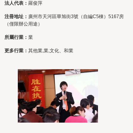
法人代表：
羅俊萍
注冊地址：
廣州市天河區華旭街3號（自編C5棟）5167房
（僅限辦公用途）
所屬行業：
業
更多行業：
其他業,業,文化、和業