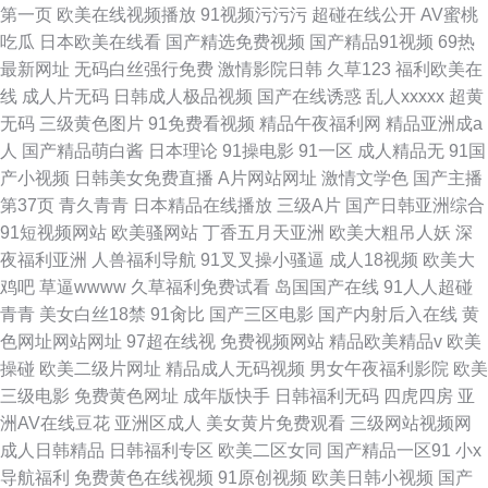
第一页
欧美在线视频播放
91视频污污污
超碰在线公开
AV蜜桃
吃瓜
日本欧美在线看
国产精选免费视频
国产精品91视频
69热
最新网址
无码白丝强行免费
激情影院日韩
久草123
福利欧美在
线
成人片无码
日韩成人极品视频
国产在线诱惑
乱人xxxxx
超黄
无码
三级黄色图片
91免费看视频
精品午夜福利网
精品亚洲成a
人
国产精品萌白酱
日本理论
91操电影
91一区
成人精品无
91国
产小视频
日韩美女免费直播
A片网站网址
激情文学色
国产主播
第37页
青久青青
日本精品在线播放
三级A片
国产日韩亚洲综合
91短视频网站
欧美骚网站
丁香五月天亚洲
欧美大粗吊人妖
深
夜福利亚洲
人兽福利导航
91叉叉操小骚逼
成人18视频
欧美大
鸡吧
草逼wwww
久草福利免费试看
岛国国产在线
91人人超碰
青青
美女白丝18禁
91肏比
国产三区电影
国产内射后入在线
黄
色网址网站网址
97超在线视
免费视频网站
精品欧美精品v
欧美
操碰
欧美二级片网址
精品成人无码视频
男女午夜福利影院
欧美
三级电影
免费黄色网址
成年版快手
日韩福利无码
四虎四房
亚
洲AV在线豆花
亚洲区成人
美女黄片免费观看
三级网站视频网
成人日韩精品
日韩福利专区
欧美二区女同
国产精品一区91
小x
导航福利
免费黄色在线视频
91原创视频
欧美日韩小视频
国产