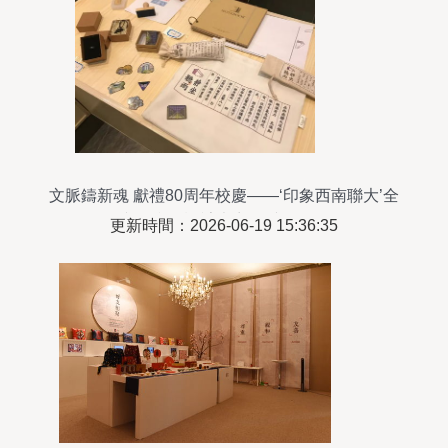
文脈鑄新魂 獻禮80周年校慶——‘印象西南聯大’全
國文創產品設計大賽優秀作品展示
更新時間：2026-06-19 15:36:35