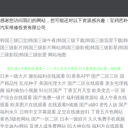
感谢您访问我们的网站，您可能还对以下资源感兴趣：宝鸡芭朴
汽车维修投资有限公司
韩国三级囗交|韩国三级午夜|韩国三级下载|韩国三级迅雷下载|韩
国三级影片|韩国三级影片网站|韩国三级影视|韩国三级影星|韩国
三级影院|韩国三级欲爱
网站地图
日本一级大片
微拍福利在线观看
91香蕉APP
国产二区三区
国
91中文熟女 一本道AV性爱无码 五月天色社区 91网红在线观看 操操网站91
产精品性
乱伦种子
美国伦理大片
国产二区在线观看
美女伦理视
频
福利偷拍小视频
91社区国产
丁香五月天堂
欧美变态一区
国
国产成人午夜在线 殴美一二三 伊人五月大香蕉 91人妻资源总站 第一福利视
产综合在线观看
国产免费一级片
福利视频资源站
成人午夜在线
观看
欧美图片在线观看
在线观看h视频
国产a级0
变性人妖
国产
频导航网站 欧美性爱va 老女人丝袜诱惑 91日韓免費看 东京热大香蕉av 黄色
福利永久
日韩中文字幕观看
足交在线播放91
丁香五月色网站
黄色3级抢网站
国产一区二区
日本一级婬片
久久免费手机视频
在线免费网址 亚洲日韩成人在线 99中文化产品在线看 91果冻制作厂麻豆 久
学生妹Av网站
亚洲人成免费网站
91大神自拍
福利片在线观看