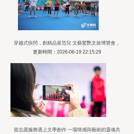
穿越式快閃，創精品泉范兒 文藝驚艷文旅博覽會，
創作服務賦新能
更新時間：2026-06-19 22:15:29
當志愿服務遇上文學創作 一場情感與藝術的靈魂共