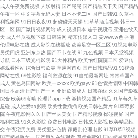
成人午夜免费视频
人妖射精
国产屁屁
国产精品天干天
国产精品
线 91亚洲情侣偷拍久久 国产自慰网站在线观看 青青草原电影院 午夜少妇 91
午夜一区
中文字幕无码人妻
日本不卡二区
国产日韩91
久草福
利视频网
91日日夜夜91
超碰碰天天操
91草草酒店视频
韩日一
韩国成人TV 91在线艹精品 成人午夜福利视频 国产视频熟99 久草最新网址
区二区
国产激情视频网站
成人视频日本
茄子视频污
亚洲色欲天
天
成人丝瓜视频下载
日韩逼网
精东传媒入口
黄wwww色
香港
婷婷日韩成人一区 高清无码动漫18 蜜臀91网站 伊人宗网 日韩AV无码自拍
伦理电影在线
成人影院在线播放
欧美足交一区二区
91视频电影
另类四虎
亚洲东京热
国产不卡在线
91九色视频
日本天堂视频
影音先锋爱情电影网 91视频免费在线播放 av夜福利 国产一区二区三四区 老
导航
日本三级光棍影院
91大神精品
欧美怡红院院二区
爱豆传
媒观看网站
综合日韩欧美
草逼网首页
国产日韩精品91
91视频
湿机黄色 欧美专区第六页 天天激情导航 在线观看片a不卡 91探花在线播放
网站在线
69性影院
福利资源在线
91自拍最新网址
青青草国产
成人
黄色岛国网站
欧美一xxxxx
欧美gayv
91色情激情网
中国韩
肏屄蝌蚪制片厂 国产永久91福利 欧美一页久久 无码直播 影音先锋人妻资源
国日本高清
国产国产一区
亚洲欧洲成人
日韩在线
久久国产影视
综合
欧美69潮喷
伦理片app下载
激情视频国产精品
91草莓久草
91蝌蚪九色porn 91性情网 国产日韩成人在线 美女操逼网站国产 日韩色综合
超碰
成人性爱aa影院
欧美性爱插插
欧美日韩色黄片
91草莓影
院
午夜电影网久久
国产丝袜美女
国产精彩视频
操碰视屏
国产
五月天综合福利网婷婷 91刘玥在线观看 av黑丝后入在线 国产国际精品成人
福利在线
91久久影院
免费日韩电影
日韩成人影视
欧美精品性
交
午夜宅男免费
另类亚洲色情
家庭乱伦理电影
91草B草B视频
久久午夜剧场 日韩新网片 69av福利在线导航 91探花在线直播 www精品无
国产精品熟女一
国产巨乳在线观看
四虎免费91
国内精品无码短