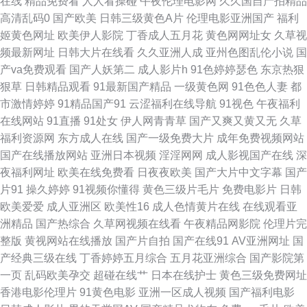
在线
精品免费看
人人看操碰
午夜伦理电影网
久久国自产拍精品
高清乱码0
国产欧美
日韩三级黄色A片
伦理电影亚洲国产
福利
久久 91免费视屏大全 日韩先锋影音AV 国产白拍不卡c 91在线视频免费播放
姬黄色网址
欧美伊人影院
丁香成人五月花
黄色网网址女
久草视
频最新网址
日韩大片在线看
久久亚洲人成
亚州色图乱伦小说
国
波多野洁衣 东方AV免费看 福利AV网站 激情春色亚洲精品 玖玖精爱爱 欧美
产va免费观看
国产人妖第二
成人影片h
91色婷婷瑟色
东京热狠
狠草
日韩精品观看
91最新国产精品
一级黄色网
91色色人妻
都
精品久色视频网 1024在线基地 国产22页 久久高清黄色视频网 亚洲日韩国产
市激情婷婷
91精品国产91
云涩福利在线导航
91视色
午夜福利
在线网站
91直播
91处女
伊人网青青草
国产又爽又黄又无
久草
精品无 91超碰在线人人 亚洲欧美一区无码蜜桃 亚洲色无码中文 东京热亚洲
福利资源网
东方成人在线
国产一级免费大片
成年免费视频网站
国产在线播放网站
亚洲日本视频
淫淫网网
成人影视国产在线
深
免费精品 午夜无玛 91视频网站在线观看 国产精自拍 欧美色图第一页 午夜成
夜福利网址
欧美在线免费看
日夜夜欧美
国产大片中文字幕
国产
片91
操久婷婷
91视频你懂得
黄色三级片毛片
免费电影片
日韩
人精品一区 美女黑丝视频网站 91国产香蕉 影音先锋亚洲电影18 久久精品国
欧美爱爱
成人亚洲区
欧美性16
成人色情黄片在线
在线观看亚
洲精品
国产热综合
久草网视频在线看
午夜精品网影院
伦理片完
殴美性生话 91传媒国产在线观看 超碰自拍欧美 欧美成人久久六月色三 性国
整版
黄视网站在线播放
国产片自拍
国产在线91
AV亚洲网址
国
产经典三级在线
丁香婷婷五月综合
五月花亚洲综合
国产影院第
产精品 91在线国内 伊人大香蕉婷婷 男人天堂网址 日韩肏肏 大香蕉六十五
一页
乱码欧美孕交
超碰在线艹
日本在线护士
黄色三级免费网址
香港电影伦理片
91黄色电影
亚洲一区成人视频
国产福利电影
国产久久精品性爱视频 久久免费99蜜桃 午夜福利国产视频一区 91九色123