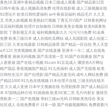
黄色18
亚洲午夜精品视频
日本三级成人观看
国产精品第12页
日韩午夜场
成人视频高清免费
伦理在线影视
成人三级视频在线
91理论片
欧美日韩性爱福利
av午夜探花福利
精品毛片
久久叉
叉
另类人妖视频
欧美熟妇穴视频
丁香五月V国产
日韩黄色网址
豆花福利视频
轮理片自拍偷拍
日韩欧美美女视频
欧美A级黄色
影院
丁香影视五月花
福利视频电影久久
污污污污免费
91金典
免费
欧美三级日本
成人在线吃瓜网站
成人岛国影院
成人动漫二
区三区
久草在线最新
日韩精品推荐
国产精品一区自拍
男人天堂
a片123
另类视频欧美
国产在线直播
亚洲卡一卡二
成人在线免
费看黄
操操无码视频
国产高清第一页
91国产在线播放
国产女
人夜夜做
国产在线小视频
91com
91豆花成人
哪里有A片网址
精产国品
香蕉视频国产精品
91九色福利
成人国产无线视
欧美
日韩性生活片
国产伦理剧
国产精品无套无码
成年人网站免费
国
产精品1000
91九色在线视频
日本伦理片在线
三级无码在线天
堂
久久成人亚洲
日本中文视频在线
伦理剧推荐
国产成人精品日
本
97甜桃品种介绍
91插插插
欧美SE第二页
毛片内射女
激情另
类欧美一二
国产色视频
孕妇三级av无码
日韩欧美色综合
美女
社区成人
在线免费看片
日本一级
国产传媒视频网站
免费观看污