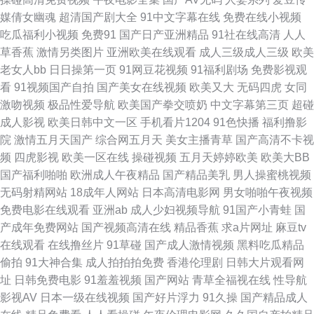
媒倩女幽魂
超清国产剧大全
91中文字幕在线
免费在线小视频
色基地 超碰色91 国产一线与二线的电影 欧美AⅤ视频 一区靖品 91碰在线观
吃瓜福利小视频
免费91
国产日产亚洲精品
91社在线高清
人人
草香蕉
激情另类图片
亚洲欧美在线观看
成人三级成人三级
欧美
看 国a区导航 麻豆成人软件下载 四虎一线 自啪91 91社黄网 俺来也俺去也久
老女人bb
日日操第一页
91网豆花视频
91福利剧场
免费影视观
看
91视频国产自拍
国产美女在线视频
欧美又大
无码四虎
女同
久 国产精品资源 欧美成成人网站久久 伊人WWW在线 97资源网在线看 九色
激吻视频
极品性爱导航
欧美国产拳交喷奶
中文字幕第三页
超碰
成人影视
欧美日韩中文一区
手机看片1204
91色快播
福利撸影
综合91视频网 色图日韩欧美精品国产 在线看片网站 91露脸熟女视频 av在线
院
激情五月天国产
综合网五月天
美女主播青草
国产高清不卡视
频
四虎影视
欧美一区在线
操碰视频
五月天婷婷欧美
欧美大BB
资源网站 国产精品久久禁 日本理论片播放 51导航 91www看黄色软件 久久
国产福利啪啪
欧洲成人午夜精品
国产精品美乳
男人操蜜桃视频
无码射精网站
18成年人网站
日本高清电影网
男女啪啪午夜视频
精品社区麻豆 五月天福利资源网 91精品大香蕉 www香蕉av 国产午夜福利一
免费电影在线观看
亚洲ab
成人少妇视频导航
91国产小青蛙
国
产成年免费网站
国产视频高清在线
精品香蕉
求a片网址
麻豆tv
区 首页成人免费入口 91国产福利共享 91在线免费观看地址 国产成人精品一
在线观看
在线撸丝片
91草碰
国产成人激情视频
黑料吃瓜精品
偷拍
91大神合集
成人拍拍拍免费
香港伦理剧
日韩大片观看网
二三区 午夜寂寞福利 久久免费99蜜桃 极品五月花综合 www成人视频网站
址
日韩免费电影
91羞羞视频
国产网站
青草全福视在线
性导航
影视AV
日本一级在线视频
国产好片浮力
91久操
国产精品成人
91色小孩导航 五月天bb激情网 玖玖爱导航 91在线观 性爱福利视频 韩精品