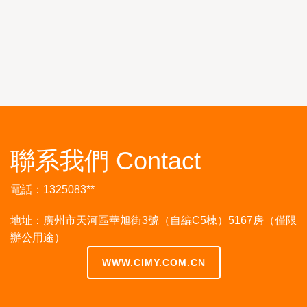
聯系我們 Contact
電話：1325083**
地址：廣州市天河區華旭街3號（自編C5棟）5167房（僅限
辦公用途）
WWW.CIMY.COM.CN