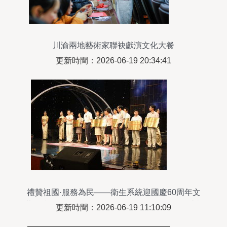
川渝兩地藝術家聯袂獻演文化大餐
更新時間：2026-06-19 20:34:41
禮贊祖國·服務為民——衛生系統迎國慶60周年文
藝匯演暨“創優質服務·做服務標兵”頒獎晚會隆重舉
更新時間：2026-06-19 11:10:09
行