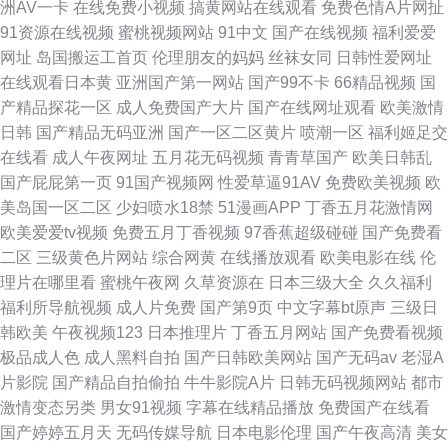
洲AV一卡
在线免费小视频
搞黄网站在线观看
免费色情A片网扯
91资源在线视频
蜜桃视频网站
91中文
国产在线视频
福利爱爱
网址
岛国搬运工首页
伦理朋友的妈妈
丝袜女同
日韩性爱网址
在线观看日本黄
亚洲国产第一网站
国产99不卡
66精品视频
国
产精品探花一区
成人免费国产大片
国产在线网址观看
欧美激情
日韩
国产精品无码亚洲
国产一区二区黄片
喷潮一区
福利姬足交
在线看
成人午夜网址
五月花无码视频
青青草国产
欧美日韩乱
国产屁屁第一页
91国产视频网
性爱草逼91AV
免费欧美视频
欧
美岛国一区二区
少妇喷水18禁
51漫画APP
丁香五月花激情网
欧美爱爱tv视频
免费五月丁香视频
97香蕉超级碰碰
国产免费看
二区
三级黄色片网站
综合网黄
在线播放观看
欧美电影在线
伦
理片在哪里看
蜜桃午夜网
久草资源在
日本三级大全
久久福利
福利所导航视频
成人片免费
国产第9页
中文字幕bt原声
三级日
韩欧美
午夜视频123
日本推理片
丁香五月网站
国产免费看视频
极品成人色
成人黑料自拍
国产日韩欧美网站
国产无码av
老湿A
片影院
国产精品自拍偷拍
牛牛影院A片
日韩无码视频网站
都市
激情变态另类
男女91视频
字幕在线精品播放
免费国产在线看
国产婷婷五月天
无码传媒导航
日本电影伦理
国产午夜高清
美女