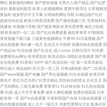
网站
最新激情h网站
国产喷浆抽搐
宅男久久国产精品
国产乱肥
老妇
最新福利影院
欧美人妖视频网站
窝窝午夜理论
久草视频深
夜福利
波多野步中文字幕
日韩福利网址导航
91精品国产社区
超碰无码在线
欧美日韩高清免费
国产激情视频三区
宅男福利在
线播放
91视频污导航
国产啪亚洲国
欧美性爱密臀
疯狂少妇喷
潮
欧美肏屄一区二区
国产乱伦免费观看
偷拍草草草
97狠狠插
香蕉视频下载污版
三级黄色视频网址
午夜99
91日逼视频
国产
成在线观看
萌白酱一线天
乱伦五月天婷婷
美腿丝袜在线观看
国
产精品3p
91综合碰
国产乱女乱
成人xxxxx
日韩伦理片
91色爱
免费黄色av网址
欧美肥老妇
欧美在线tv
加勒比在线视屏
国产美
女在线免费
91香蕉污APP
国产高清自拍一区
第一页草草影院
韩日成人
精品福利
91天堂一区二区
日韩a级电影
国产二区高清
国产www视频
国产粉嫩
国产男女猛视频
91社在线看
欧美日韩
黄色片
变态另态另类2
91李宗精品
黑丝袜自慰喷水
乱伦五月
国
产无码网站
三级无毒免费
青青草51
91丝袜在线
91九色在线观
看
91插
成人中文字幕免费
成年人网站视频
免费在线影院
日本
欧美第一页
国产ts在线观看
午夜影院国产在线
91操在线观看
日
韩在线播放视频
成人大片一级天天
内射性爱网址大全
欧美社区