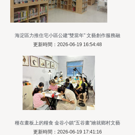
海淀區力推住宅小區公建“雙當年” 文藝創作服務融
入社區生活新場景
更新時間：2026-06-19 16:54:48
種在畫板上的糧食 金谷小鎮“五谷畫”繪就鄉村文藝
新風景
更新時間：2026-06-19 17:41:16