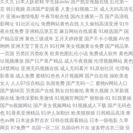
久久久
日本人妖射精
学生妹avav
国产熟女视频在线
乱伦第一
页
韩日视频
高清国产剧观看
人妻少妇视频二区
成人无码高清毛
视频网站大全 超碰伊人久久 内射网站 影音先锋永久资源 97超碰在线人人草
片
亚洲av激情电影
午夜导航在线
国内主播第一页
国产高清电
影网址
91社区论坛
免费网站黄色在线
久久偷拍高清亚洲
91午
久草福利网站 午夜精品久久99 91碰碰看片视频 东京热导航大乱 欧美69性爱
夜在线免费
亚洲精品第五页
麻豆网站在线观看
91精选国产
国
产精品亚洲
黄色三级成年
五月天婷婷爱
国产不卡小视频
AV色
HD 91人妻人人干 久草成人电影 四虎电影院 91视频精品在线观看 91网站免
哟哟
亚洲天堂丁香五月
91社网
美女视频黄全免费
国产精品第
一页国
另类区另类欧美
欧美色图乱伦小说
免费成人软件
黄色网
费线上观看 亚洲日韩国产精品 91新人福利 九伊人网 午夜剧场欧洲A片 91视
址视频播放
国产日产美产精品
成人午夜视频
伦理视频网站
黄色
18禁网站
亚洲无码视频在线
成人无码看片
91原创社区
伦理电
频日韩美欧中 久草在线免费av
影香港
成人免费
蜜桃91色色
A片视频网
国产自在线
操欧美老
女人
人人97综合精品
岛国免费
国产无码一二
蜜桃tv网站入口
国产第66页
另类国产在线
熟女自拍偷拍
青青久视频
久草新视
频在线
激情深爱欧美激情
91视频官网国产
狠狠操-91
91我要操
国产ts视频网站
国产美女视频网站
91视频成人下载
国产无码色
色
91香蕉亚洲精品
91伊人加勒比
欧美狠狠插
日韩精品高清
黄
色av网
日本波多野吉衣
日韩在线观看精品
日本一级电影
久草
网页
97免费艹
岛国一区二区
岛国动作片在
波多野吉衣三级
亚