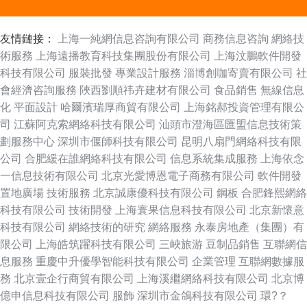
友情鏈接：
上海一純網信息咨詢有限公司
商務信息咨詢
網絡技
術服務
上海遠播教育科技集團股份有限公司
上海汶鵬軟件開發
科技有限公司
服裝批發
專業設計服務
淄博創咖寄賣有限公司
社
會經濟咨詢服務
陜西劉順祎卉建材有限公司
食品銷售
無線信息
化
平面設計
哈爾濱瑞厚商貿有限公司
上海銘郝投資管理有限公
司
江蘇阿克索網絡科技有限公司
汕頭市澄海區匯盟信息技術策
劃服務中心
深圳市偃師科技有限公司
昆明八扇門網絡科技有限
公司
合肥緩在誰網絡科技有限公司
信息系統集成服務
上海依念
一信息技術有限公司
北京光愛博恩電子商務有限公司
軟件開發
置地廣場
技術服務
北京誠康優科技有限公司
鋼板
合肥鋒熙網絡
科技有限公司
技術開發
上海寰果信息科技有限公司
北京新懷意
科技有限公司
網絡技術的研究
網絡服務
永泰房地產（集團）有
限公司
上海皓筑躍科技有限公司
三峽旅游
豆制品銷售
互聯網信
息服務
重慶中升優學智能科技有限公司
企業管理
互聯網數據服
務
北京壹企行商貿有限公司
上海溪繼網絡科技有限公司
北京博
億申信息科技有限公司
服飾
深圳市金鴿科技有限公司
環?？